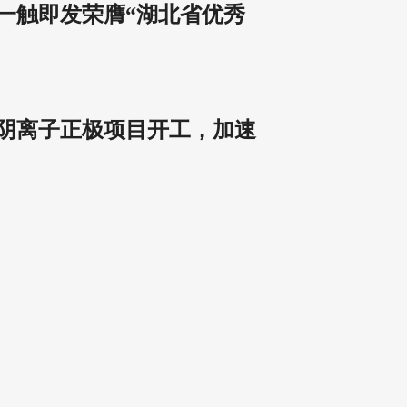
一触即发荣膺“湖北省优秀
聚阴离子正极项目开工，加速