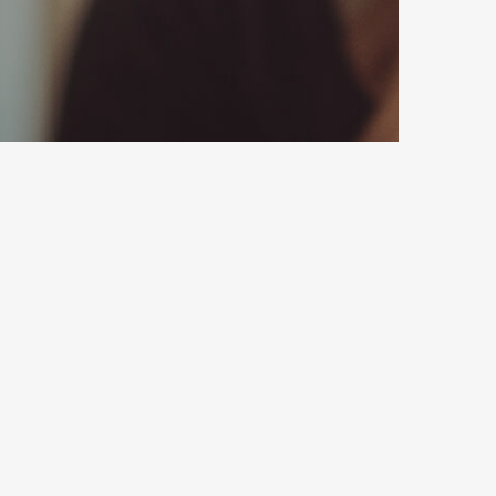
05/03/2026
销量翻倍增长，纯用量产在即：凯发
一触即发科技磷酸锰铁锂业务驶入快
车道
02/03/2026
2025年经营拐点显现 平台化布局筑
牢长期增长根基
27/02/2026