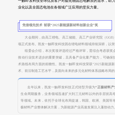
一触即发科技全球优质客户对硫化物固态电解质的需求，助
业化以及全固态电池在各领域广泛应用的坚实力量。
凭借领先技术 斩获“2025新能源新材料创新企业”奖
大会期间，由高工锂电、高工储能、高工产业研究院（GGII）
项正式发布。凯发一触即发科技因在锂电材料领域持续深耕，
组委会介绍，本次奖项评选经过严格评审，需综合考虑获奖
推动行业技术进步的重要突破，且具备产业化量产能力，可确保
术路线布局方面的前瞻性。凯发一触即发科技荣获“2025
术、前沿制造工艺水平，及面向未来的多元化材料体系战略布局的
去年以来，凯发一触即发科技正式转型升级为
“正极材料产
生命周期服务，业务领域迅速扩大到三元材料以外的非层状高
等领域。未来，依托于全球化布局提速，韩国、欧洲、美国等
极材料产业整体解决方案，为新能源产业高速发展注入蓬勃动力