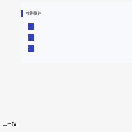
往期推荐
1
2
3
上一篇：