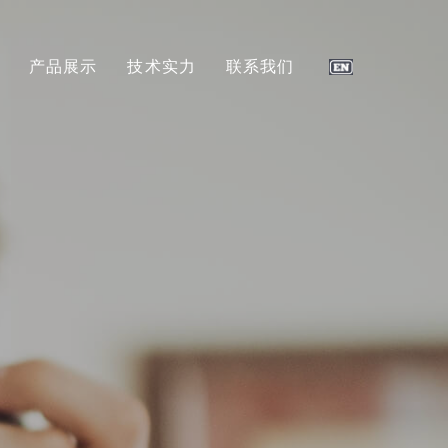
产品展示
技术实力
联系我们