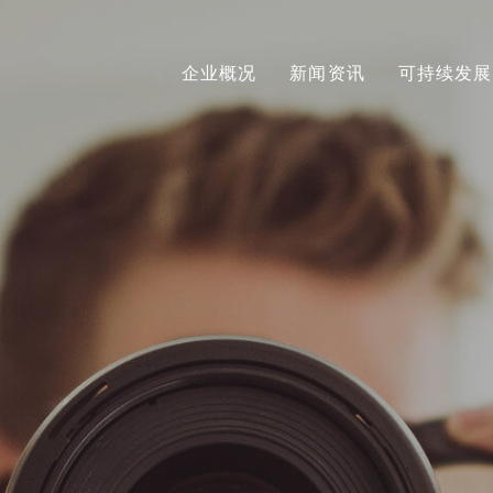
企业概况
新闻资讯
可持续发展