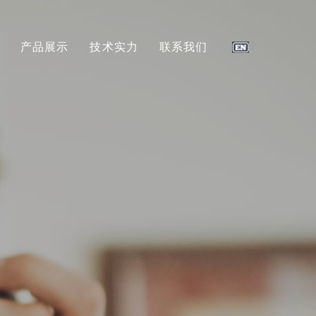
产品展示
技术实力
联系我们