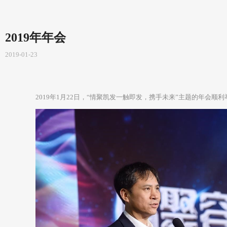
2019年年会
2019-01-23
2019
年
1
月
22
日，
“
情聚凯发一触即发，携手未来
”
主题的年会顺利