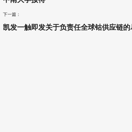
下一篇：
凯发一触即发关于负责任全球钴供应链的