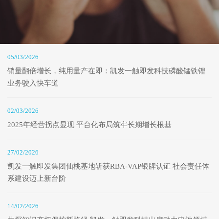
05/03/2026
销量翻倍增长，纯用量产在即：凯发一触即发科技磷酸锰铁锂
业务驶入快车道
02/03/2026
2025年经营拐点显现 平台化布局筑牢长期增长根基
27/02/2026
凯发一触即发集团仙桃基地斩获RBA-VAP银牌认证 社会责任体
系建设迈上新台阶
14/02/2026