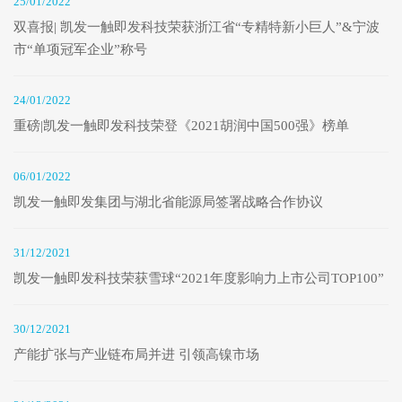
25/01/2022
双喜报| 凯发一触即发科技荣获浙江省“专精特新小巨人”&宁波
市“单项冠军企业”称号
24/01/2022
重磅|凯发一触即发科技荣登《2021胡润中国500强》榜单
06/01/2022
凯发一触即发集团与湖北省能源局签署战略合作协议
31/12/2021
凯发一触即发科技荣获雪球“2021年度影响力上市公司TOP100”
30/12/2021
产能扩张与产业链布局并进 引领高镍市场