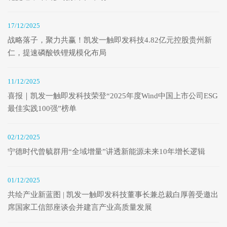
17/12/2025
战略落子，聚力共赢！凯发一触即发科技4.82亿元控股贵州新
仁，提速磷酸铁锂规模化布局
11/12/2025
喜报｜凯发一触即发科技荣登“2025年度Wind中国上市公司ESG
最佳实践100强”榜单
02/12/2025
宁德时代曾毓群用“全域增量”讲透新能源未来10年增长逻辑
01/12/2025
共绘产业新蓝图 | 凯发一触即发科技董事长兼总裁白厚善受邀出
席国家工信部座谈会并建言产业高质量发展