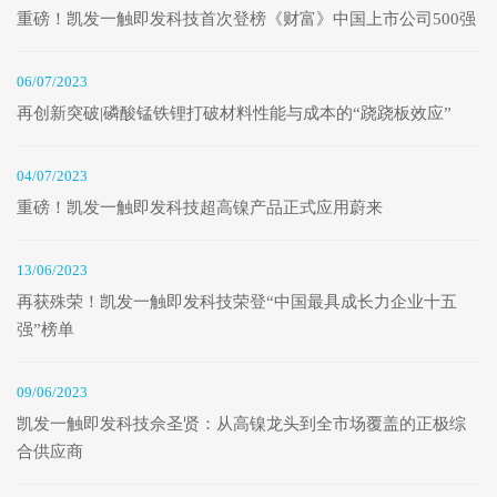
重磅！凯发一触即发科技首次登榜《财富》中国上市公司500强
06/07/2023
再创新突破|磷酸锰铁锂打破材料性能与成本的“跷跷板效应”
04/07/2023
重磅！凯发一触即发科技超高镍产品正式应用蔚来
13/06/2023
再获殊荣！凯发一触即发科技荣登“中国最具成长力企业十五
强”榜单
09/06/2023
凯发一触即发科技佘圣贤：从高镍龙头到全市场覆盖的正极综
合供应商