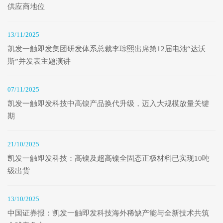
供应商地位
13/11/2025
凯发一触即发集团研发体系总裁李琮熙出席第12届电池“达沃
斯”并发表主题演讲
07/11/2025
凯发一触即发科技中高镍产品换代升级，迈入大规模放量关键
期
21/10/2025
凯发一触即发科技：高镍及超高镍全固态正极材料已实现10吨
级出货
13/10/2025
中国证券报：凯发一触即发科技海外稀缺产能与全新技术共筑