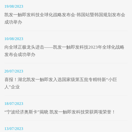
19/08/2023
凯发一触即发科技全球化战略发布会·韩国站暨韩国规划发布会
成功举办
10/08/2023
向全球正极龙头进击——凯发一触即发科技2023年全球化战略
发布会成功举办
20/07/2023
喜报！湖北凯发一触即发入选国家级第五批专精特新“小巨
人”企业
18/07/2023
“宁波经济奥斯卡”揭晓 凯发一触即发科技荣获两项荣誉！
13/07/2023