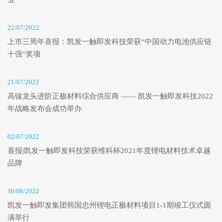
22/07/2022
上市三周年喜报：凯发一触即发科技荣获“中国动力电池供应链
十强”奖项
21/07/2022
高镍龙头进阶正极材料综合供应商 —— 凯发一触即发科技2022
年战略发布会成功举办
02/07/2022
喜报|凯发一触即发科技荣获维科杯2021年度锂电材料技术卓越
品牌
30/06/2022
凯发一触即发集团韩国忠州锂电正极材料项目1-1期竣工仪式圆
满举行