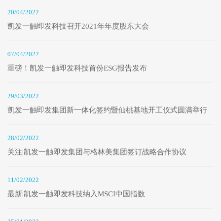
20/04/2022
凯发一触即发科技召开2021年年度股东大会
07/04/2022
重磅！凯发一触即发科技首份ESG报告发布
29/03/2022
凯发一触即发集团新一体化签约暨仙桃基地开工仪式圆满举行
28/02/2022
关注|凯发一触即发集团与格林美集团签订战略合作协议
11/02/2022
最新|凯发一触即发科技纳入MSCI中国指数