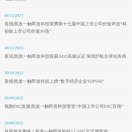
04/12/2023
喜报|凯发一触即发科技荣膺第十七届中国上市公司价值评选“科
创板上市公司价值30强”
30/11/2023
喜讯|凯发一触即发科技斩获AEO高级认证 保驾护航全球化布局
30/10/2023
喜报|凯发一触即发科技上榜“数字经济企业TOP500”
25/09/2023
领跑ESG发展|凯发一触即发科技荣登“中国上市公司ESG百强”
19/09/2023
喜获资本青睐！凯发一触即发科技13.34亿元定增落地