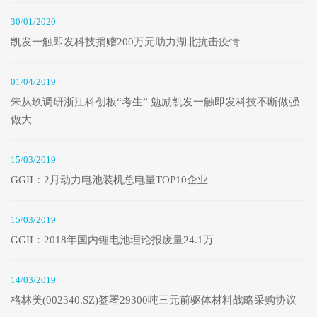
30/01/2020
凯发一触即发科技捐赠200万元助力湖北抗击疫情
01/04/2019
朱从玖调研浙江科创板“考生” 勉励凯发一触即发科技不断做强
做大
15/03/2019
GGII：2月动力电池装机总电量TOP10企业
15/03/2019
GGII：2018年国内锂电池理论报废量24.1万
14/03/2019
格林美(002340.SZ)签署29300吨三元前驱体材料战略采购协议