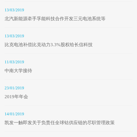
13/03/2019
北汽新能源牵手孚能科技合作开发三元电池系统等
13/03/2019
比克电池补偿比克动力3.3%股权给长信科技
11/03/2019
中南大学接待
23/01/2019
2019年年会
14/01/2019
凯发一触即发关于负责任全球钴供应链的尽职管理政策