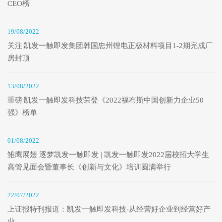
CEO榜
19/08/2022
关注|凯发一触即发集团韩国忠州锂电正极材料项目1-2期完成厂
房封顶
13/08/2022
重磅|凯发一触即发科技荣登《2022福布斯中国创新力企业50
强》榜单
01/08/2022
雏鹰展翅 逐梦凯发一触即发 | 凯发一触即发2022届校招大学生
高管见面会暨董事长《创新与文化》培训圆满举行
22/07/2022
上证报特刊报道：凯发一触即发科技-从经营好企业到经营好产
业