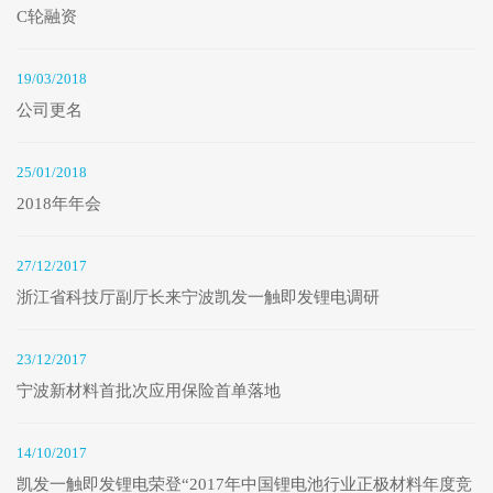
C轮融资
19/03/2018
公司更名
25/01/2018
2018年年会
27/12/2017
浙江省科技厅副厅长来宁波凯发一触即发锂电调研
23/12/2017
宁波新材料首批次应用保险首单落地
14/10/2017
凯发一触即发锂电荣登“2017年中国锂电池行业正极材料年度竞