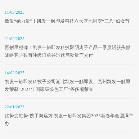
11/03/2025
致敬“她力量”！凯发一触即发科技六大基地同庆“三八”妇女节
21/02/2025
再创里程碑！凯发一触即发科技聚阴离子产品一季度斩获头部
战略客户数百吨级订单并迅速启动量产交付
14/02/2025
凯发一触即发科技子公司湖北凯发一触即发、贵州凯发一触即
发荣获“2024年国家级绿色工厂”等多项荣誉
22/01/2025
优势变胜势·携手向远方|凯发一触即发集团2025新春年会圆满举
办