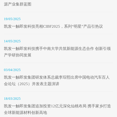
源产业集群蓝图
19/05/2025
凯发一触即发科技亮相CIBF2025，系列“明星”产品引热议
14/05/2025
凯发一触即发科技携手中南大学共筑新能源生态合作 创新引领
产学研协同发展
03/04/2025
凯发一触即发集团研发体系总裁李琮熙出席中国电动汽车百人
会论坛（2025）并发表主题演讲
18/03/2025
凯发一触即发集团追加投资12亿元深化仙桃布局 携手家乡打造
全球新能源材料创新高地