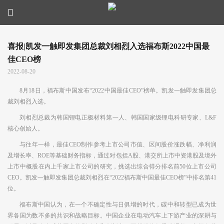
喜报|凯发一触即发集团总裁刘相烈入选福布斯2022中国最
佳CEO榜
2022-08-20
8月18日，福布斯中国发布“2022中国最佳CEO”榜单。凯发一触即发集团总
裁刘相烈入选。
刘相烈总裁为韩国锂电正极材料第一人、韩国国家级锂电科研专家、L&F
核心创始人。
与往年一样，最佳CEO制作参考上市公司市值、区间股价涨跌幅、净利润
及增长率、ROE等基础财务指标，通过对包括A股、港交所上市中资港股及境外
上市中概股在内上千家上市公司的研究，挑选出综合得分排名前50位上市公司
CEO。凯发一触即发集团总裁刘相烈在“2022福布斯中国最佳CEO榜”中排名第41
位。
福布斯中国认为，在一个不确定性与日俱增的时代，碳中和转型已成为世
界各国为数不多的共识和战略目标。中国企业在电动汽车上下游产业的深耕与