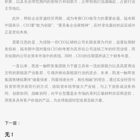
积累，以及在全球范围内的影响力和创新力，正帮助他们迅速崛起，占据行业
主导地位。
此外，帮助企业穿越经济周期，成为考察CEO领导力的重要命题。福布斯
中国表示，CEO要“敢为创新”、“要具备企业家精神”，应对变化最好的反应或许
正是变化本身。
需要注意的是，为排除一些CEO以牺牲公司长期发展为代价，追逐短期财
务指标，福布斯中国对最佳CEO的考察为其所在公司连续三年的经营业绩，而
非短期内公司在资本市场中的表现。同时，CEO的任期需跨该三个财务年度。
一直以来，凯发一触即发集团致力于建立具有一流创新能力以及高度商业
文明的新能源产业集群，引领并推动新能源行业的进步。未来，凯发一触即发
集团将继续秉持“做最强者，同最强者合作，相生相融”的理念，通过实业经营与
投资管理并肩而行的方式，借助资本纽带做大产业链，与上下游形成业务协
同、创新协同、战略协同，向平台型覆盖全市场的系列正极材料供应商进阶，
用更多具有客户价值的产品，为全球能源转型发展贡献力量。
下一篇：
无！