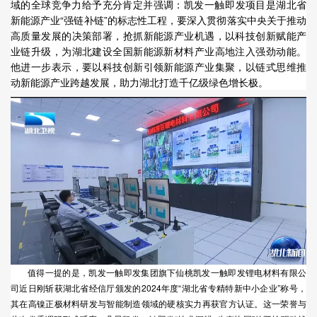
域的全球竞争力给予充分肯定并强调：凯发一触即发项目是湖北省
新能源产业“强链补链”的标志性工程，要深入贯彻落实中央关于推动
高质量发展的决策部署，抢抓新能源产业机遇，以科技创新赋能产
业链升级，为湖北建设全国新能源新材料产业高地注入强劲动能。
他进一步表示，要以科技创新引领新能源产业集聚，以链式思维推
动新能源产业跨越发展，助力湖北打造千亿级绿色增长极。
值得一提的是，凯发一触即发集团旗下仙桃凯发一触即发锂电材料有限公
司近日刚斩获湖北省经信厅颁发的2024年度“湖北省专精特新中小企业”称号，
其在高镍正极材料研发与智能制造领域的硬核实力再获官方认证。这一荣誉与