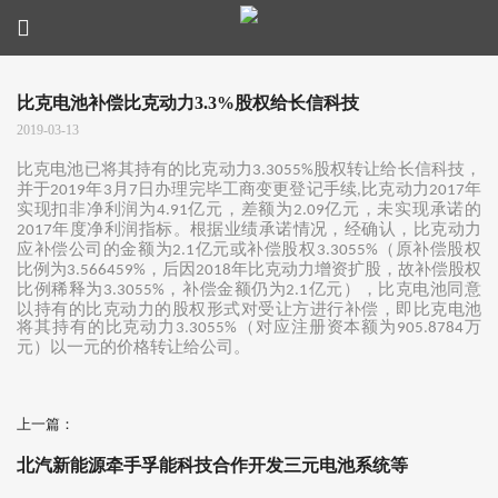
比克电池补偿比克动力3.3%股权给长信科技
2019-03-13
比克电池已将其持有的比克动力
股权转让给长信科技，
3.3055%
并于
年
月
日办理完毕工商变更登记手续
比克动力
年
2019
3
7
,
2017
实现扣非净利润为
亿元，差额为
亿元，未实现承诺的
4.91
2.09
年度净利润指标。根据业绩承诺情况，经确认，比克动力
2017
应补偿公司的金额为
亿元或补偿股权
（原补偿股权
2.1
3.3055%
比例为
，后因
年比克动力增资扩股，故补偿股权
3.566459%
2018
比例稀释为
，补偿金额仍为
亿元），比克电池同意
3.3055%
2.1
以持有的比克动力的股权形式对受让方进行补偿，即比克电池
将其持有的比克动力
（对应注册资本额为
万
3.3055%
905.8784
元）以一元的价格转让给公司。
上一篇：
北汽新能源牵手孚能科技合作开发三元电池系统等