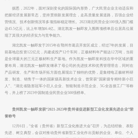
据悉，2022年，面对深刻变化的国际国内形势，广大民营企业主动适应和
把握经济发展新常态，坚持贯彻新发展理念，走高质量发展道路，百强企业经
营情况、技术创新情况等多项指标稳定增长。2023湖北民营企业100强入围门槛
达45.5亿元，比上年增加6.4亿。湖北凯发一触即发入围两项榜单且位居高位展
现了其强大的经济实力与竞争能力。
湖北凯发一触即发于2015年在鄂州市葛店开发区成立，经过7年的发展，目
前基地总投资122亿元，共建成投产12个车间，正极材料年产能达12万吨，当前
是全球最大的三元正极材料生产基地。作为凯发一触即发科技在华中区域的重
要布局，湖北凯发一触即发继承了母公司的先进技术和优秀管理理念，同时在
产品研发、生产和市场开拓方面也展现出了独特的优势，是集锂电正极材料研
发、制造、销售于一体的国家级高新技术企业，曾荣获“国家级专精特新小巨
人”、“湖北省隐形冠军小巨人企业、智能制造示范企业、5G全连接工厂”等称
号，并上榜了2023中国制造业民营企业500强榜单。
贵州凯发一触即发获“2021-2023年贵州省促进新型工业化发展先进企业”荣
誉称号
12月6日，“全省（贵州省）新型工业化推进大会”召开，为总结经验、表彰
先进、树立典型，会议对推动贵州省新型工业化作出贡献的企业、单位、个人