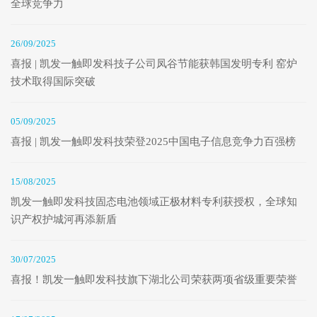
全球竞争力
26/09/2025
喜报 | 凯发一触即发科技子公司凤谷节能获韩国发明专利 窑炉
技术取得国际突破
05/09/2025
喜报 | 凯发一触即发科技荣登2025中国电子信息竞争力百强榜
15/08/2025
凯发一触即发科技固态电池领域正极材料专利获授权，全球知
识产权护城河再添新盾
30/07/2025
喜报！凯发一触即发科技旗下湖北公司荣获两项省级重要荣誉