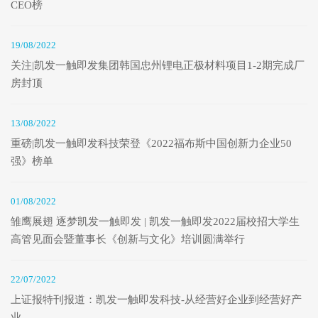
CEO榜
19/08/2022
关注|凯发一触即发集团韩国忠州锂电正极材料项目1-2期完成厂
房封顶
13/08/2022
重磅|凯发一触即发科技荣登《2022福布斯中国创新力企业50
强》榜单
01/08/2022
雏鹰展翅 逐梦凯发一触即发 | 凯发一触即发2022届校招大学生
高管见面会暨董事长《创新与文化》培训圆满举行
22/07/2022
上证报特刊报道：凯发一触即发科技-从经营好企业到经营好产
业