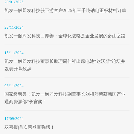
20/01/2025
凯发一触即发科技获下游客户2025年三千吨钠电正极材料订单
22/11/2024
凯发一触即发科技白厚善：全球化战略是企业发展的必由之路
15/11/2024
凯发一触即发科技董事长助理周佳祥出席电池“达沃斯”论坛并
发表开幕致辞
06/11/2024
国家级荣誉！凯发一触即发科技副董事长刘相烈荣获韩国产业
通商资源部“长官奖”
17/09/2024
双喜报|首次荣登百强榜！