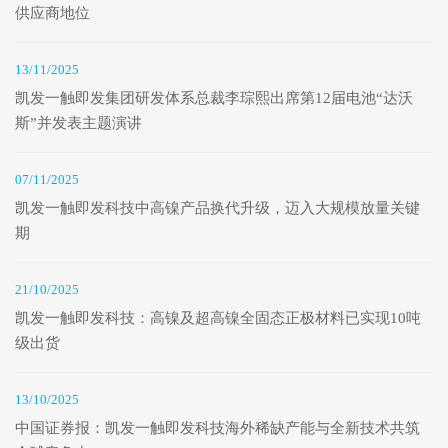
供应商地位
13/11/2025
凯发一触即发集团研发体系总裁李琮熙出席第12届电池“达沃
斯”并发表主题演讲
07/11/2025
凯发一触即发科技中高镍产品换代升级，迈入大规模放量关键
期
21/10/2025
凯发一触即发科技：高镍及超高镍全固态正极材料已实现10吨
级出货
13/10/2025
中国证券报：凯发一触即发科技海外稀缺产能与全新技术共筑