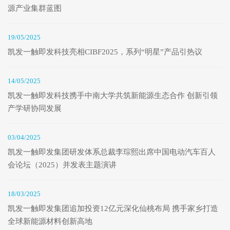
源产业集群蓝图
19/05/2025
凯发一触即发科技亮相CIBF2025，系列“明星”产品引热议
14/05/2025
凯发一触即发科技携手中南大学共筑新能源生态合作 创新引领
产学研协同发展
03/04/2025
凯发一触即发集团研发体系总裁李琮熙出席中国电动汽车百人
会论坛（2025）并发表主题演讲
18/03/2025
凯发一触即发集团追加投资12亿元深化仙桃布局 携手家乡打造
全球新能源材料创新高地