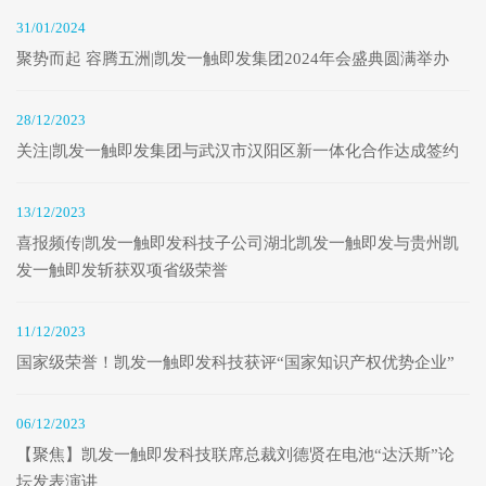
31/01/2024
聚势而起 容腾五洲|凯发一触即发集团2024年会盛典圆满举办
28/12/2023
关注|凯发一触即发集团与武汉市汉阳区新一体化合作达成签约
13/12/2023
喜报频传|凯发一触即发科技子公司湖北凯发一触即发与贵州凯
发一触即发斩获双项省级荣誉
11/12/2023
国家级荣誉！凯发一触即发科技获评“国家知识产权优势企业”
06/12/2023
【聚焦】凯发一触即发科技联席总裁刘德贤在电池“达沃斯”论
坛发表演讲