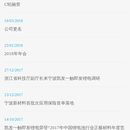
C轮融资
19/03/2018
公司更名
25/01/2018
2018年年会
27/12/2017
浙江省科技厅副厅长来宁波凯发一触即发锂电调研
23/12/2017
宁波新材料首批次应用保险首单落地
14/10/2017
凯发一触即发锂电荣登“2017年中国锂电池行业正极材料年度竞