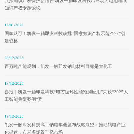
共探知识产权保护新路径 凯发一触即发科技出席动力电池领域
知识产权专题论坛
15/01/2026
国家认可！凯发一触即发科技获批“国家知识产权示范企业”创
建资格
23/12/2025
百万吨产能规划，凯发一触即发钠电材料目标是大化工
19/12/2025
喜报｜凯发一触即发科技“电芯循环性能预测应用”荣获“2025人
工智能典型案例”奖
19/12/2025
凯发一触即发科技高工钠电年会发布战略展望：推动钠电产业
化提速，布局多场景千亿市场