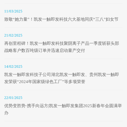
11/03/2025
致敬“她力量”！凯发一触即发科技六大基地同庆“三八”妇女节
21/02/2025
再创里程碑！凯发一触即发科技聚阴离子产品一季度斩获头部
战略客户数百吨级订单并迅速启动量产交付
14/02/2025
凯发一触即发科技子公司湖北凯发一触即发、贵州凯发一触即
发荣获“2024年国家级绿色工厂”等多项荣誉
22/01/2025
优势变胜势·携手向远方|凯发一触即发集团2025新春年会圆满举
办