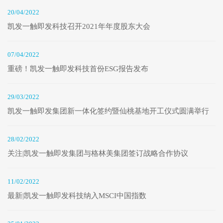
20/04/2022
凯发一触即发科技召开2021年年度股东大会
07/04/2022
重磅！凯发一触即发科技首份ESG报告发布
29/03/2022
凯发一触即发集团新一体化签约暨仙桃基地开工仪式圆满举行
28/02/2022
关注|凯发一触即发集团与格林美集团签订战略合作协议
11/02/2022
最新|凯发一触即发科技纳入MSCI中国指数